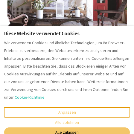
Diese Website verwendet Cookies
Wir verwenden Cookies und ähnliche Technologien, um Ihr Browser-
Erlebnis zu verbessern, den Websiteverkehr zu analysieren und
Inhalte zu personalisieren. Sie können unten Ihre Cookie-Einstellungen
anpassen. Bitte beachten Sie, dass das Blockieren einiger Arten von
Impressum
AGB
Datenschutz
Cookies Auswirkungen auf Ihr Erlebnis auf unserer Website und auf
montagne & mare
Log-In Eigentümer
die von uns angebotenen Dienste haben kann. Weitere Informationen
zur Verwendung von Cookies durch uns und Ihren Optionen finden Sie
unter
Cookie-Richtlinie
+49 8841 6786490
Anpassen
E-Mail
:
©
2026
Slow Luxury Villas
Alle
Alle ablehnen
urlaub@montagne-mare.de
Rechte vorbehalten
- Powered
by
Lodgify
Alle zulassen