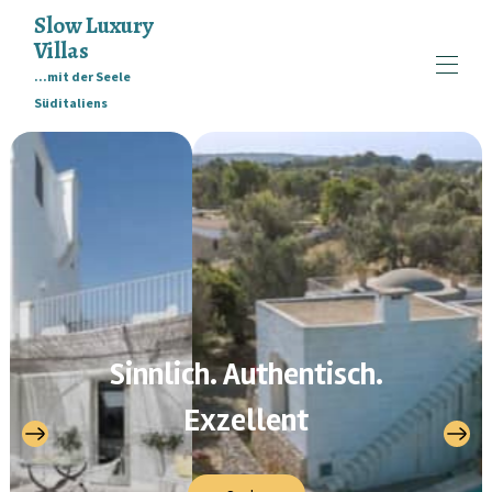
Slow Luxury
Villas
...mit der Seele
Süditaliens
Home
Collection
▾
Philosophie
Kontakt
FAQ
Eigentümer
Sinnlich. Authentisch.
Exzellent