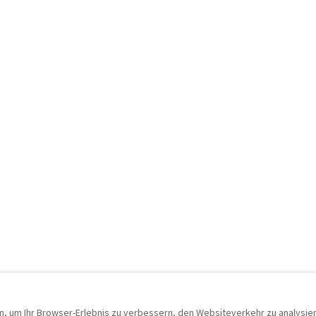
Masseria Alchimia - Deluxe Suite im Design-Hotel
5
Casa Belvedere – Traumhaus mit Meerblick
5
e • 1 Bett
Ferienhaus • 5 Gäste • 2 Betten
Wifi · Waschmaschine
ab
€190
pro Nacht
Villa Ligola: Moderne Villa mit Pool & Jacuzzi mit Meerblick
5
Villa Oltremare - Traumvilla am Meer
en
Villa • 7 Gäste • 3 Betten
, um Ihr Browser-Erlebnis zu verbessern, den Websiteverkehr zu analysiere
schine · Pool
Küche · Wifi · Waschmaschine · Pool