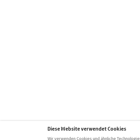
Palazzina Alchimia - Design-Appartement mit Rooftop
5
Ferienhaus • 5 Gäste • 4 Betten
Ferienwohnung • 3 Gäst
Küche · Wifi
Küche · Wifi
ab
€120
pro Nacht
ab
€158
pro Nacht
Trullo La Contessina - Pool-Villa im Salento
5
Diese Website verwendet Cookies
Villa • 4 Gäste • 2 Betten
Villa • 8 Gäste • 4 Bett
Wir verwenden Cookies und ähnliche Technologien
Küche · Wifi · Waschmaschine · Pool
Küche · Wifi · Waschma