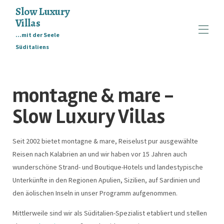
Slow Luxury
Villas
...mit der Seele
Süditaliens
Home
Collection
▾
montagne & mare -
Philosophie
Kontakt
Slow Luxury Villas
FAQ
Eigentümer
Seit 2002 bietet montagne & mare, Reiselust pur ausgewählte
Reisen nach Kalabrien an und wir haben vor 15 Jahren auch
wunderschöne Strand- und Boutique-Hotels und landestypische
Unterkünfte in den Regionen Apulien, Sizilien, auf Sardinien und
den äolischen Inseln in unser Programm aufgenommen.
Mittlerweile sind wir als Süditalien-Spezialist etabliert und stellen